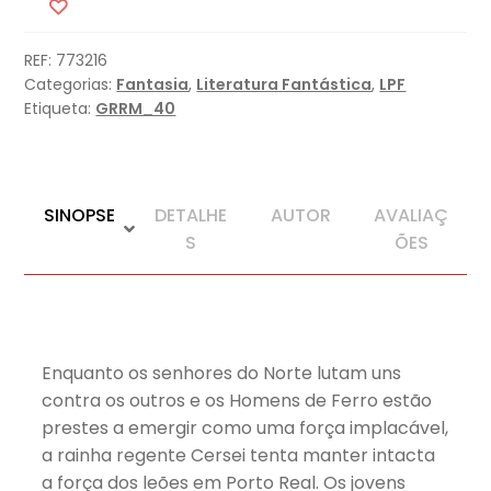
Corvos
(Edição
REF:
773216
especial
Categorias:
Fantasia
,
Literatura Fantástica
,
LPF
limitada)
Etiqueta:
GRRM_40
SINOPSE
DETALHE
AUTOR
AVALIAÇ
S
ÕES
Enquanto os senhores do Norte lutam uns
contra os outros e os Homens de Ferro estão
prestes a emergir como uma força implacável,
a rainha regente Cersei tenta manter intacta
a força dos leões em Porto Real. Os jovens