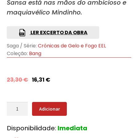
Sansa está nas mãos do ambicioso e
maquiavélico Mindinho.
LER EXCERTO DA OBRA
Saga / Série:
Crónicas de Gelo e Fogo EEL
Coleção:
Bang
23,30
€
16,31
€
Quantidade
Adicionar
de
O
Disponibilidade:
Imediata
Festim
dos