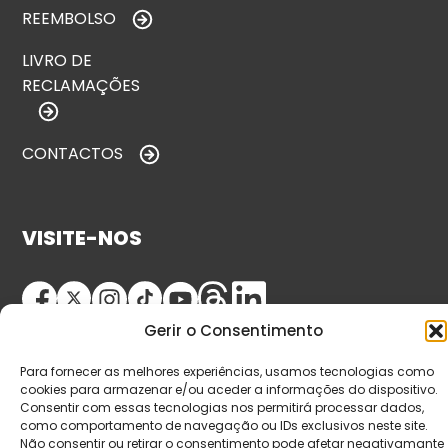
REEMBOLSO
LIVRO DE
RECLAMAÇÕES
CONTACTOS
VISITE-NOS
Gerir o Consentimento
Para fornecer as melhores experiências, usamos tecnologias como
cookies para armazenar e/ou aceder a informações do dispositivo.
Consentir com essas tecnologias nos permitirá processar dados,
como comportamento de navegação ou IDs exclusivos neste site.
© Copyright 2026 Saída de Emergência. Todos os
Não consentir ou retirar o consentimento pode afetar negativamante