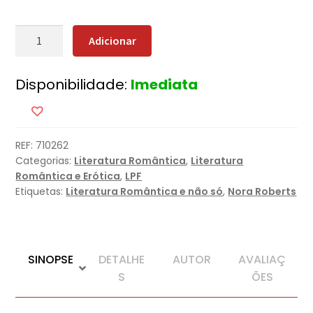
Quantidade
Adicionar
de
O
Disponibilidade:
Imediata
Hotel
das
Recordações
REF:
710262
Categorias:
Literatura Romântica
,
Literatura
Romântica e Erótica
,
LPF
Etiquetas:
Literatura Romântica e não só
,
Nora Roberts
SINOPSE
DETALHE
AUTOR
AVALIAÇ
S
ÕES