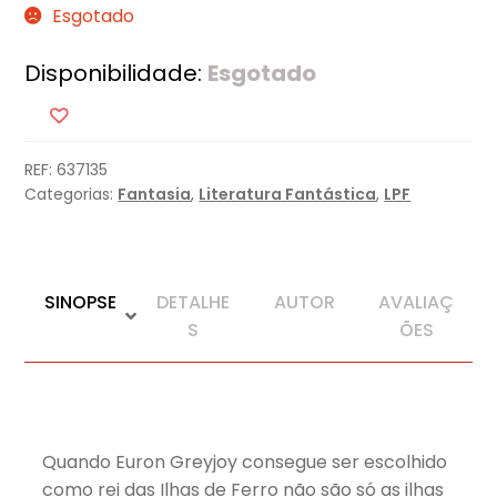
Esgotado
Disponibilidade:
Esgotado
REF:
637135
Categorias:
Fantasia
,
Literatura Fantástica
,
LPF
SINOPSE
DETALHE
AUTOR
AVALIAÇ
S
ÕES
Quando Euron Greyjoy consegue ser escolhido
como rei das Ilhas de Ferro não são só as ilhas