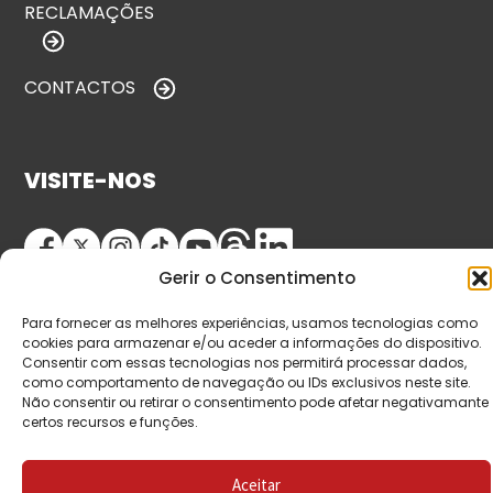
RECLAMAÇÕES
CONTACTOS
VISITE-NOS
Gerir o Consentimento
Para fornecer as melhores experiências, usamos tecnologias como
cookies para armazenar e/ou aceder a informações do dispositivo.
Consentir com essas tecnologias nos permitirá processar dados,
como comportamento de navegação ou IDs exclusivos neste site.
© Copyright 2026 Saída de Emergência. Todos os
Não consentir ou retirar o consentimento pode afetar negativamante
certos recursos e funções.
direitos reservados.
Aceitar