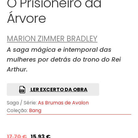
O Prisioneiro da
Árvore
MARION ZIMMER BRADLEY
A saga mágica e intemporal das
mulheres por detrás do trono do Rei
Arthur.
LER EXCERTO DA OBRA
Saga / Série:
As Brumas de Avalon
Coleção:
Bang
17,70
€
15,93
€