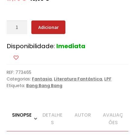
Quantidade
Adicionar
de
O
Disponibilidade:
Imediata
Prisioneiro
da
Árvore
REF:
773465
Categorias:
Fantasia
,
Literatura Fantástica
,
LPF
Etiqueta:
Bang Bang Bang
SINOPSE
DETALHE
AUTOR
AVALIAÇ
S
ÕES