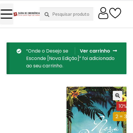
Pesquisar
Pesquisa
por:
“Onde o Desejo se
Ver carrinho
Esconde [Nova Edição]” foi adicionado
ao seu carrinho.
10%
2 = 3