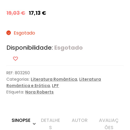
19,03
€
17,13
€
Esgotado
Disponibilidade:
Esgotado
REF:
803260
Categorias:
Literatura Romântica
,
Literatura
Romântica e Erótica
,
LPF
Etiqueta:
Nora Roberts
SINOPSE
DETALHE
AUTOR
AVALIAÇ
S
ÕES