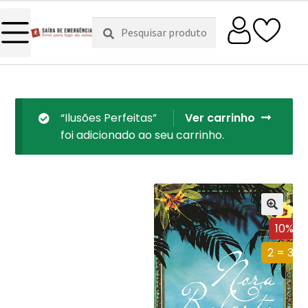
Pesquisar
Pesquisa
por:
“Ilusões Perfeitas”
Ver carrinho
foi adicionado ao seu carrinho.
10%
2 = 3