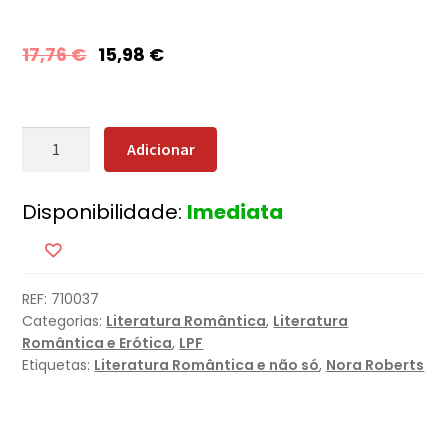
17,76
€
15,98
€
Quantidade
Adicionar
de
O
Disponibilidade:
Imediata
Vale
Do
Silêncio
REF:
710037
Categorias:
Literatura Romântica
,
Literatura
Romântica e Erótica
,
LPF
Etiquetas:
Literatura Romântica e não só
,
Nora Roberts