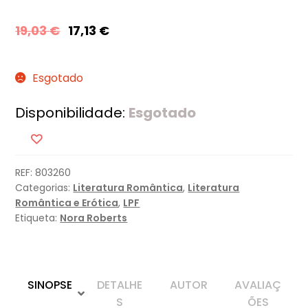
19,03
€
17,13
€
Esgotado
Disponibilidade:
Esgotado
REF:
803260
Categorias:
Literatura Romântica
,
Literatura
Romântica e Erótica
,
LPF
Etiqueta:
Nora Roberts
SINOPSE
DETALHE
AUTOR
AVALIAÇ
S
ÕES