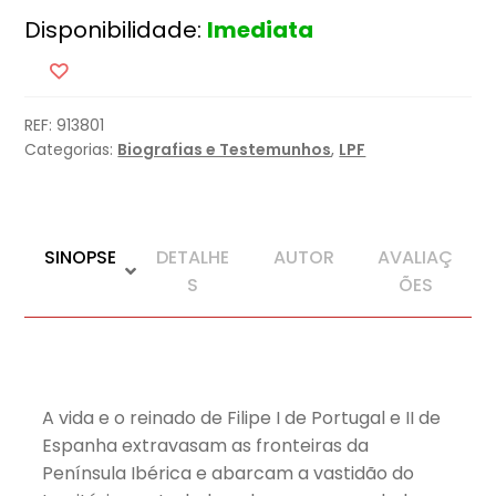
O
Disponibilidade:
Imediata
Rei
Imprudente
REF:
913801
Categorias:
Biografias e Testemunhos
,
LPF
SINOPSE
DETALHE
AUTOR
AVALIAÇ
S
ÕES
A vida e o reinado de Filipe I de Portugal e II de
Espanha extravasam as fronteiras da
Península Ibérica e abarcam a vastidão do