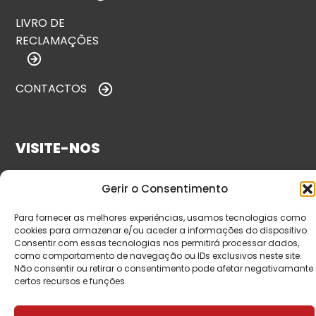
LIVRO DE
RECLAMAÇÕES
CONTACTOS
VISITE-NOS
Gerir o Consentimento
Para fornecer as melhores experiências, usamos tecnologias como
cookies para armazenar e/ou aceder a informações do dispositivo.
Consentir com essas tecnologias nos permitirá processar dados,
como comportamento de navegação ou IDs exclusivos neste site.
Não consentir ou retirar o consentimento pode afetar negativamante
certos recursos e funções.
© Copyright 2026 Saída de Emergência. Todos os
direitos reservados.