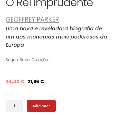
O Rei Imprudente
GEOFFREY PARKER
Uma nova e reveladora biografia de
um dos monarcas mais poderosos da
Europa
Saga / Série:
Coleção:
24,40
€
21,96
€
Quantidade
Adicionar
de