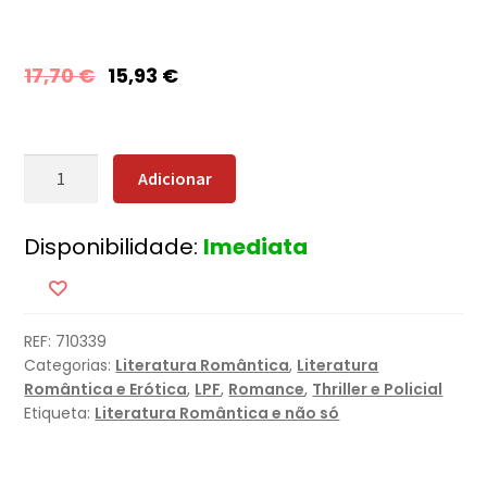
17,70
€
15,93
€
Quantidade
Adicionar
de
Origem
Disponibilidade:
Imediata
Mortal
REF:
710339
Categorias:
Literatura Romântica
,
Literatura
Romântica e Erótica
,
LPF
,
Romance
,
Thriller e Policial
Etiqueta:
Literatura Romântica e não só