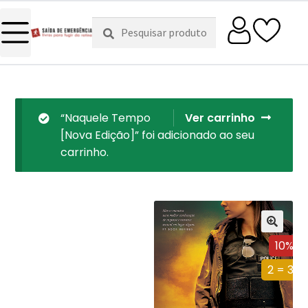
Pesquisar
Pesquisa
por:
“Naquele Tempo
Ver carrinho
[Nova Edição]” foi adicionado ao seu
carrinho.
10%
2 = 3