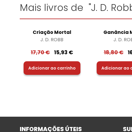
Mais livros de "J. D. Rob
Criação Mortal
Ganância 
J. D. ROBB
J. D. RO
17,70
€
15,93
€
18,80
€
1
Adicionar ao carrinho
Adicionar ao 
INFORMAÇÕES ÚTEIS
SU