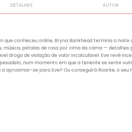
DETALHES
AUTOR
ue conheceu online, Bryna Bankhead termina a noite de
as, música, pétalas de rosa por cima da cama — detalhes
vel droga de violação de valor incalculável. Eve revê inc
pesadelo, num momento em que a tenente se sente vulner
a a aproximar-se para Eve? Ou conseguirá Roarke, o seu 