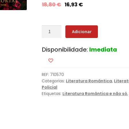
18,80
€
16,93
€
Quantidade
Adicionar
de
Sedução
Disponibilidade:
Imediata
Mortal
(Nova
Edição)
REF:
710570
Categorias:
Literatura Romântica
,
Litera
Policial
Etiquetas:
Literatura Romântica e não só