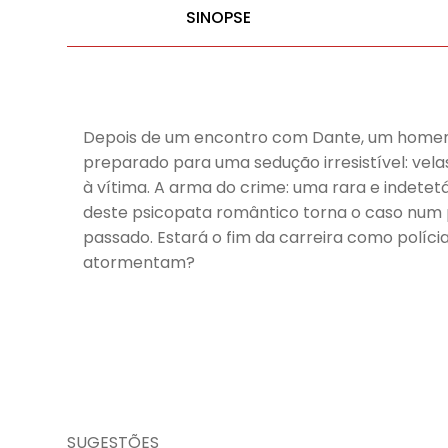
SINOPSE
Depois de um encontro com Dante, um homem q
preparado para uma sedução irresistível: vel
à vítima. A arma do crime: uma rara e indetetá
deste psicopata romântico torna o caso num 
passado. Estará o fim da carreira como políci
atormentam?
SUGESTÕES