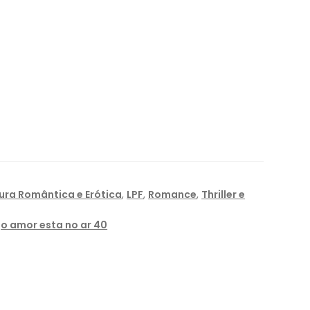
tura Romântica e Erótica
,
LPF
,
Romance
,
Thriller e
,
o amor esta no ar 40