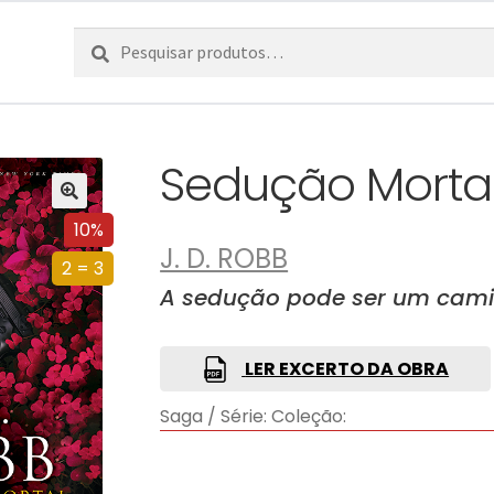
Pesquisar
Pesquisa
por:
Sedução Mortal
10%
J. D. ROBB
2 = 3
A sedução pode ser um cami
LER EXCERTO DA OBRA
Saga / Série:
Coleção: