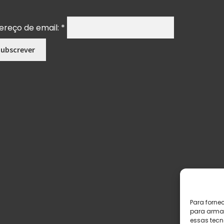
ereço de email:
*
Para forne
para armaz
essas tecn