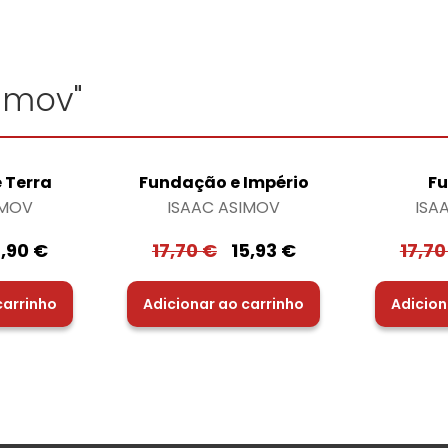
simov"
 Terra
Fundação e Império
F
IMOV
ISAAC ASIMOV
ISA
7,90
€
17,70
€
15,93
€
17,7
carrinho
Adicionar ao carrinho
Adicion