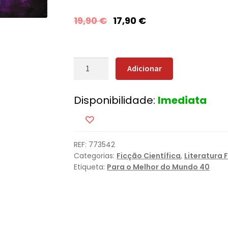
19,90
€
17,90
€
Quantidade
Adicionar
de
Origens
Disponibilidade:
Imediata
da
Fundação
REF:
773542
Categorias:
Ficção Científica
,
Literatura 
Etiqueta:
Para o Melhor do Mundo 40