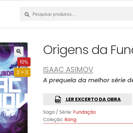
Pesquisar
Pesquisa
por:
Origens da Fu
10%
ISAAC ASIMOV
2 = 3
A prequela da melhor série de
LER EXCERTO DA OBRA
Saga / Série:
Fundação
Coleção:
Bang