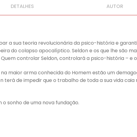
DETALHES
AUTOR
ar a sua teoria revolucionária da psico-história e gara
 beira do colapso apocalíptico. Seldon e os que lhe são
 Quem controlar Seldon, controlará a psico-história – e o
ia na maior arma conhecida do Homem estão um demagogo
on terá de impedir que o trabalho de toda a sua vida ca
 o sonho de uma nova fundação.