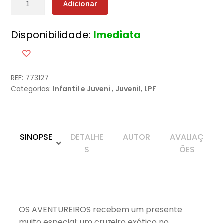
Adicionar
de
Os
Disponibilidade:
Imediata
Aventureiros
-
Na
Cidade
REF:
773127
Flutuante
Categorias:
Infantil e Juvenil
,
Juvenil
,
LPF
SINOPSE
DETALHE
AUTOR
AVALIAÇ
S
ÕES
OS AVENTUREIROS recebem um presente
muito especial: um cruzeiro exótico no