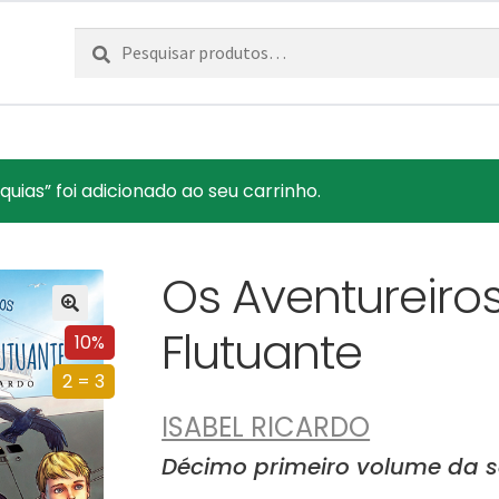
Pesquisar
Pesquisa
por:
uias” foi adicionado ao seu carrinho.
Os Aventureiro
Flutuante
10%
2 = 3
ISABEL RICARDO
Décimo primeiro volume da s