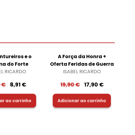
ntureiros e o
A Força da Honra +
ma do Forte
Oferta Feridas de Guerra
EL RICARDO
ISABEL RICARDO
0
€
8,91
€
19,90
€
17,90
€
ar ao carrinho
Adicionar ao carrinho