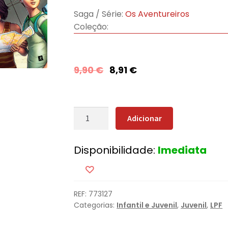
Saga / Série:
Os Aventureiros
Coleção:
9,90
€
8,91
€
Quantidade
Adicionar
de
Os
Disponibilidade:
Imediata
Aventureiros
-
Na
Cidade
REF:
773127
Flutuante
Categorias:
Infantil e Juvenil
,
Juvenil
,
LPF