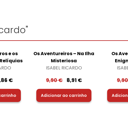
icardo"
ros e os
Os Aventureiros – Na Ilha
Os Ave
Relíquias
Misteriosa
Enig
CARDO
ISABEL RICARDO
ISAB
,86
€
9,90
€
8,91
€
9,9
carrinho
Adicionar ao carrinho
Adicion