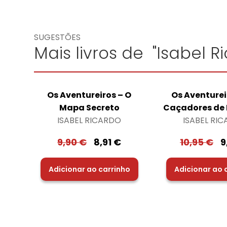
SUGESTÕES
Mais livros de "Isabel R
Os Aventureiros – O
Os Aventurei
Mapa Secreto
Caçadores de 
ISABEL RICARDO
ISABEL RI
9,90
€
8,91
€
10,95
€
9
Adicionar ao carrinho
Adicionar ao 