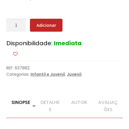
Quantidade
Adicionar
de
Os
Disponibilidade:
Imediata
Aventureiros
-
O
Enigma
REF:
637882
da
Categorias:
Infantil e Juvenil
,
Juvenil
Lagoa
SINOPSE
DETALHE
AUTOR
AVALIAÇ
S
ÕES