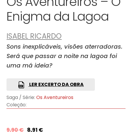
Os Aventureiros – O
Enigma da Lagoa
ISABEL RICARDO
Sons inexplicáveis, visões aterradoras.
Será que passar a noite na lagoa foi
uma má ideia?
LER EXCERTO DA OBRA
Saga / Série:
Os Aventureiros
Coleção:
9,90
€
8,91
€