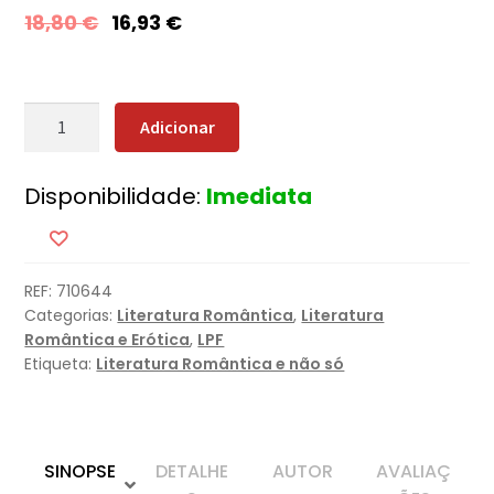
18,80
€
16,93
€
Quantidade
Adicionar
de
Os
Disponibilidade:
Imediata
Céus
de
Montana
(Nova
REF:
710644
Edição)
Categorias:
Literatura Romântica
,
Literatura
Romântica e Erótica
,
LPF
Etiqueta:
Literatura Romântica e não só
SINOPSE
DETALHE
AUTOR
AVALIAÇ