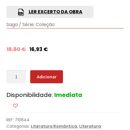
LER EXCERTO DA OBRA
Saga / Série:
Coleção:
18,80
€
16,93
€
Quantidade
Adicionar
de
Os
Disponibilidade:
Imediata
Céus
de
Montana
(Nova
REF:
710644
Edição)
Categorias:
Literatura Romântica
,
Literatura