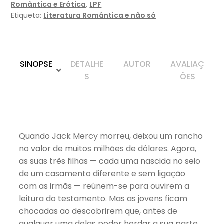
Romântica e Erótica
,
LPF
Etiqueta:
Literatura Romântica e não só
SINOPSE
DETALHE
AUTOR
AVALIAÇ
S
ÕES
Quando Jack Mercy morreu, deixou um rancho
no valor de muitos milhões de dólares. Agora,
as suas três filhas — cada uma nascida no seio
de um casamento diferente e sem ligação
com as irmãs — reúnem-se para ouvirem a
leitura do testamento. Mas as jovens ficam
chocadas ao descobrirem que, antes de
qualquer uma delas poder herdar a sua parte,