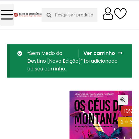
Pesquisar
Pesquisa
por:
“Sem Medo do
Ver carrinho
Destino [Nova Edição]” foi adicionado
ao seu carrinho.
10%
2 = 3