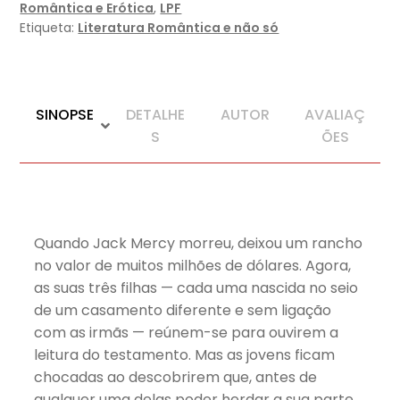
Romântica e Erótica
,
LPF
Etiqueta:
Literatura Romântica e não só
SINOPSE
DETALHE
AUTOR
AVALIAÇ
S
ÕES
Quando Jack Mercy morreu, deixou um rancho
no valor de muitos milhões de dólares. Agora,
as suas três filhas — cada uma nascida no seio
de um casamento diferente e sem ligação
com as irmãs — reúnem-se para ouvirem a
leitura do testamento. Mas as jovens ficam
chocadas ao descobrirem que, antes de
qualquer uma delas poder herdar a sua parte,