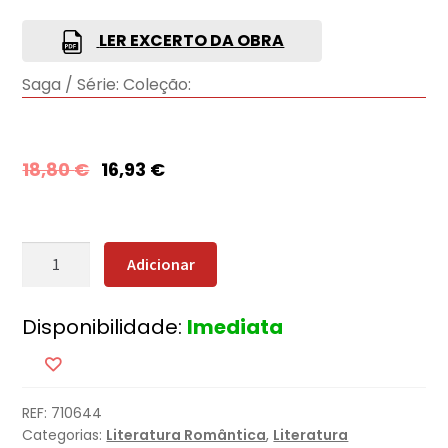
LER EXCERTO DA OBRA
Saga / Série:
Coleção:
18,80
€
16,93
€
Quantidade
Adicionar
de
Os
Disponibilidade:
Imediata
Céus
de
Montana
(Nova
REF:
710644
Edição)
Categorias:
Literatura Romântica
,
Literatura