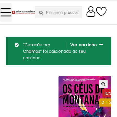
Pesquisar
Pesquisa
por:
“Coração em
Ver carrinho
Chamas” foi adicionado ao seu
carrinho.
10%
2 = 3