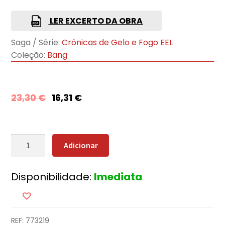
LER EXCERTO DA OBRA
Saga / Série:
Crónicas de Gelo e Fogo EEL
Coleção:
Bang
23,30
€
16,31
€
Quantidade
Adicionar
de
Os
Disponibilidade:
Imediata
Reinos
do
Caos
(Edição
REF:
773219