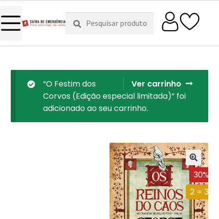
Pesquisar
Pesquisa
por:
“O Festim dos
Ver carrinho
Corvos (Edição especial limitada)” foi
adicionado ao seu carrinho.
30%
2 = 3