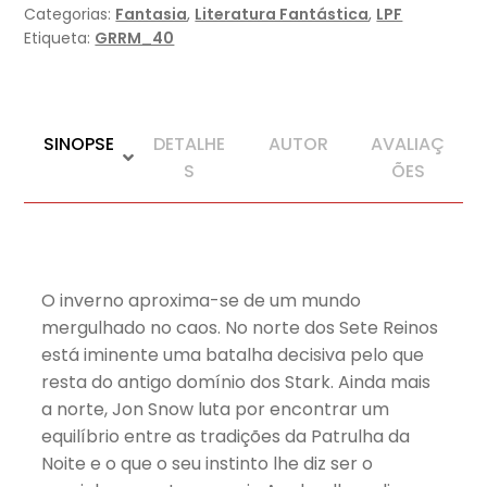
especial
Categorias:
Fantasia
,
Literatura Fantástica
,
LPF
limitada)
Etiqueta:
GRRM_40
SINOPSE
DETALHE
AUTOR
AVALIAÇ
S
ÕES
O inverno aproxima-se de um mundo
mergulhado no caos. No norte dos Sete Reinos
está iminente uma batalha decisiva pelo que
resta do antigo domínio dos Stark. Ainda mais
a norte, Jon Snow luta por encontrar um
equilíbrio entre as tradições da Patrulha da
Noite e o que o seu instinto lhe diz ser o