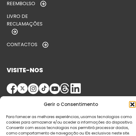
REEMBOLSO
LIVRO DE
RECLAMAÇÕES
CONTACTOS
VISITE-NOS
Gerir o Consentimento
Para fornecer as melhores experiências, usamos tecnologias como
cookies para armazenar e/ou aceder a informações do dispositivo.
Consentir com essas tecnologias nos permitirá processar dados,
© Copyright 2026 Saída de Emergência. Todos os
como comportamento de navegação ou IDs exclusivos neste site.