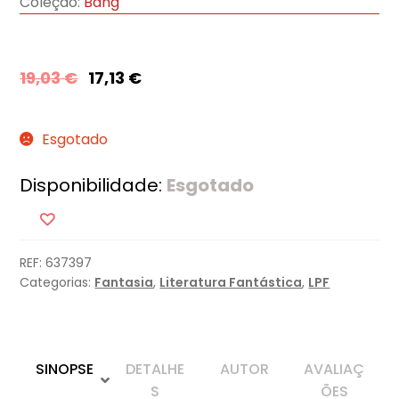
Coleção:
Bang
19,03
€
17,13
€
Esgotado
Disponibilidade:
Esgotado
REF:
637397
Categorias:
Fantasia
,
Literatura Fantástica
,
LPF
SINOPSE
DETALHE
AUTOR
AVALIAÇ
S
ÕES