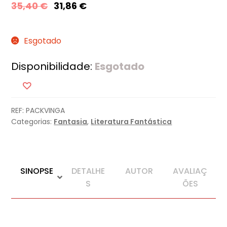
35,40
€
31,86
€
Esgotado
Disponibilidade:
Esgotado
REF:
PACKVINGA
Categorias:
Fantasia
,
Literatura Fantástica
SINOPSE
DETALHE
AUTOR
AVALIAÇ
S
ÕES