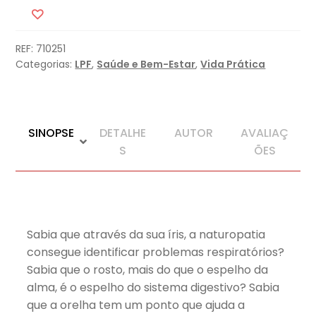
e
Mude
REF:
710251
Categorias:
LPF
,
Saúde e Bem-Estar
,
Vida Prática
SINOPSE
DETALHE
AUTOR
AVALIAÇ
S
ÕES
Sabia que através da sua íris, a naturopatia
consegue identificar problemas respiratórios?
Sabia que o rosto, mais do que o espelho da
alma, é o espelho do sistema digestivo? Sabia
que a orelha tem um ponto que ajuda a