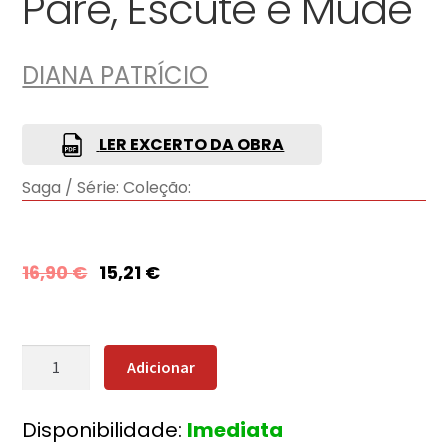
Pare, Escute e Mude
DIANA PATRÍCIO
LER EXCERTO DA OBRA
Saga / Série:
Coleção:
16,90
€
15,21
€
Quantidade
Adicionar
de
Pare,
Disponibilidade:
Imediata
Escute