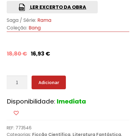
LER EXCERTO DA OBRA
Saga / Série:
Rama
Coleção:
Bang
18,80
€
16,93
€
Quantidade
Adicionar
de
Rama
Disponibilidade:
Imediata
II
-
(parte
1
REF:
773546
de
Categorias:
Ficção Científica
,
Literatura Fantástica
,