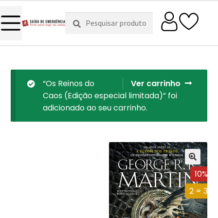
Pesquisar
Pesquisa
por:
“Os Reinos do
Ver carrinho
Caos (Edição especial limitada)” foi
adicionado ao seu carrinho.
10%
2 = 3