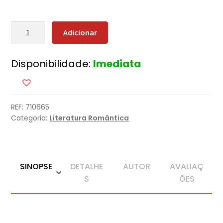
Quantidade
Adicionar
de
A
Disponibilidade:
Imediata
Segunda
Vida
de
Sylvia
REF:
710665
Categoria:
Literatura Romântica
SINOPSE
DETALHE
AUTOR
AVALIAÇ
S
ÕES