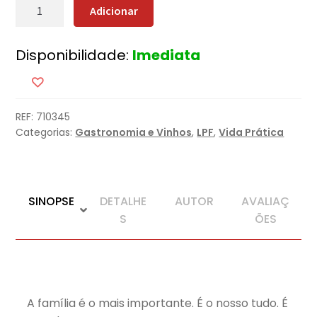
Quantidade
Adicionar
de
Temperos
Disponibilidade:
Imediata
da
Argas
REF:
710345
Categorias:
Gastronomia e Vinhos
,
LPF
,
Vida Prática
SINOPSE
DETALHE
AUTOR
AVALIAÇ
S
ÕES
A família é o mais importante. É o nosso tudo. É