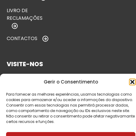
LIVRO DE
RECLAMAÇÕES
CONTACTOS
VISITE-NOS
Gerir o Consentimento
Para fornecer as melhores experiências, usamos tecnologias como
cookies para armazenar e/ou aceder a informações do dispositivo.
Consentir com essas tecnologias nos permitirá processar dados,
como comportamento de navegação ou IDs exclusivos neste site.
Não consentir ou retirar o consentimento pode afetar negativamante
certos recursos e funções.
© Copyright 2026 Saída de Emergência. Todos os
direitos reservados.