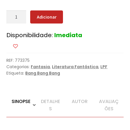
Quantidade
Adicionar
de
Tempos
Disponibilidade:
Imediata
de
Tempestade
REF:
773375
Categorias:
Fantasia
,
Literatura Fantástica
,
LPF
Etiqueta:
Bang Bang Bang
SINOPSE
DETALHE
AUTOR
AVALIAÇ
S
ÕES