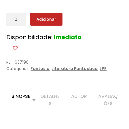
Quantidade
Adicionar
de
Titus,
Disponibilidade:
Imediata
O
Herdeiro
de
Gormenghast
REF:
637190
Categorias:
Fantasia
,
Literatura Fantástica
,
LPF
SINOPSE
DETALHE
AUTOR
AVALIAÇ
S
ÕES