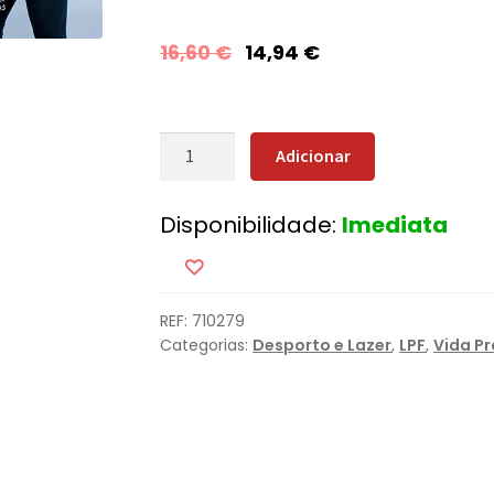
16,60
€
14,94
€
Quantidade
Adicionar
de
Treine
Disponibilidade:
Imediata
como
uma
Estrela
REF:
710279
Categorias:
Desporto e Lazer
,
LPF
,
Vida Pr