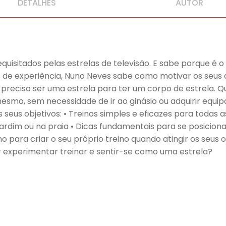
DETALHES
AUTOR
isitados pelas estrelas de televisão. E sabe porque é o f
de experiência, Nuno Neves sabe como motivar os seus at
 preciso ser uma estrela para ter um corpo de estrela.
mesmo, sem necessidade de ir ao ginásio ou adquirir eq
s seus objetivos: • Treinos simples e eficazes para toda
 jardim ou na praia • Dicas fundamentais para se posicion
ara criar o seu próprio treino quando atingir os seus o
er experimentar treinar e sentir-se como uma estrela?