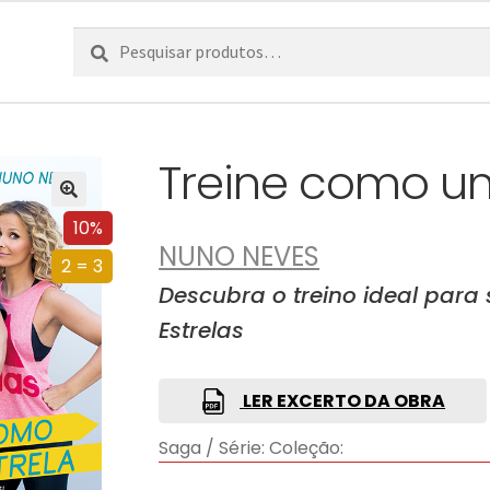
Pesquisar
Pesquisa
por:
Treine como um
10%
NUNO NEVES
2 = 3
Descubra o treino ideal para 
Estrelas
LER EXCERTO DA OBRA
Saga / Série:
Coleção: