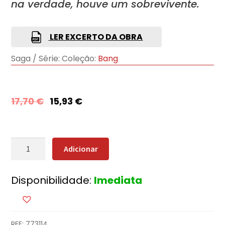
na verdade, houve um sobrevivente.
LER EXCERTO DA OBRA
Saga / Série:
Coleção:
Bang
17,70
€
15,93
€
Quantidade
Adicionar
de
Um
Disponibilidade:
Imediata
Estranho
Numa
Terra
Estranha
REF:
773114