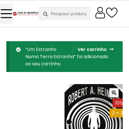
Pesquisar
Pesquisa
por:
“Um Estranho
Ver carrinho
Numa Terra Estranha” foi adicionado
ao seu carrinho.
10%
2 = 3