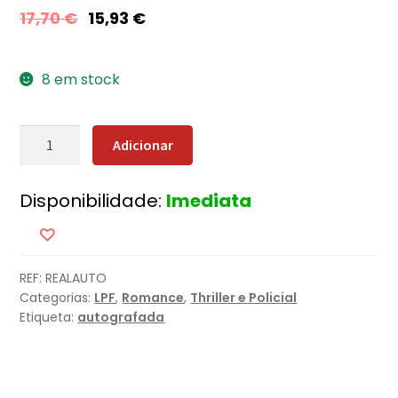
17,70
€
15,93
€
8 em stock
Quantidade
Adicionar
de
Uma
Disponibilidade:
Imediata
Morte
Muito
Real
[Edição
REF:
REALAUTO
Autografada]
Categorias:
LPF
,
Romance
,
Thriller e Policial
Etiqueta:
autografada