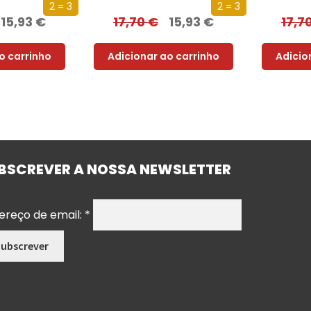
2 = 3
2 = 3
15,93
€
17,70
€
15,93
€
17,7
o carrinho
Adicionar ao carrinho
Adicio
BSCREVER A NOSSA NEWSLETTER
ereço de email:
*