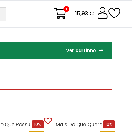
1
15,93 €
Ver carrinho
o Que Possuir
Mais Do Que Querer
10%
10%