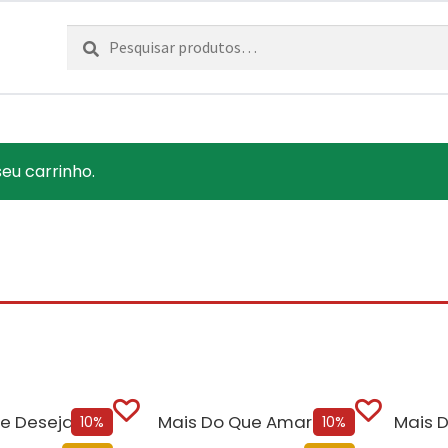
Pesquisar
Pesquisa
por:
seu carrinho.
e Desejar
Mais Do Que Amar
Mais D
10%
10%