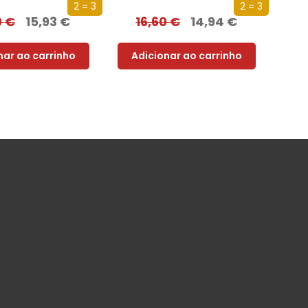
2 = 3
2 = 3
0
€
15,93
€
16,60
€
14,94
€
nar ao carrinho
Adicionar ao carrinho