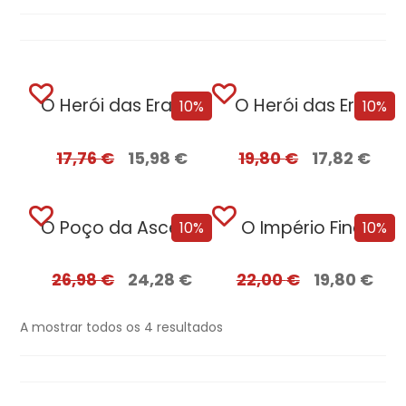
O Herói das Eras – Parte II
O Herói das Eras
10%
10%
17,76
€
15,98
€
19,80
€
17,82
€
O Poço da Ascensão
O Império Final
10%
10%
26,98
€
24,28
€
22,00
€
19,80
€
A mostrar todos os 4 resultados