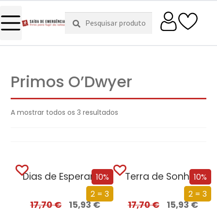
Pesquisar
Pesquisa
por:
Primos O’Dwyer
A mostrar todos os 3 resultados
Dias de Esperança
Terra de Sonhos
10%
10%
2 = 3
2 = 3
17,70
€
15,93
€
17,70
€
15,93
€