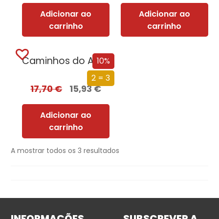
Adicionar ao
Adicionar ao
carrinho
carrinho
Caminhos do Amor
10%
2 = 3
17,70
€
15,93
€
Adicionar ao
carrinho
A mostrar todos os 3 resultados
INFORMAÇÕES
SUBSCREVER A