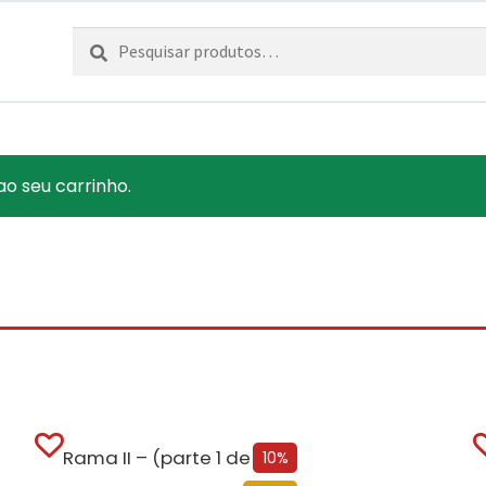
Pesquisar
Pesquisa
por:
 ao seu carrinho.
Rama II – (parte 1 de 2)
10%