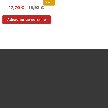
2 = 3
17,70
€
15,93
€
Adicionar ao carrinho