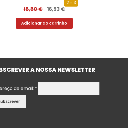
2 = 3
18,80
€
16,93
€
Adicionar ao carrinho
BSCREVER A NOSSA NEWSLETTER
ereço de email:
*