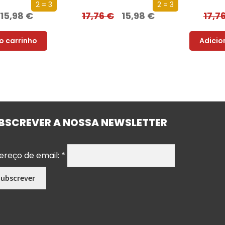
2 = 3
2 = 3
15,98
€
17,76
€
15,98
€
17,7
o carrinho
Adicio
BSCREVER A NOSSA NEWSLETTER
ereço de email:
*