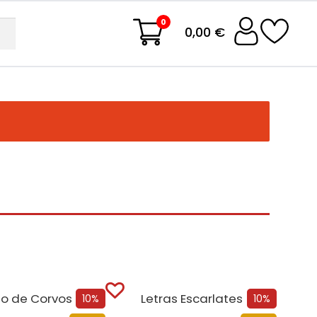
0
0,00 €
o de Corvos
Letras Escarlates
10%
10%