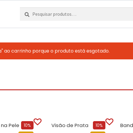
Pesquisar
Pesquisa
por:
a" ao carrinho porque o produto está esgotado.
na Pele
Visão de Prata
Band
10%
10%