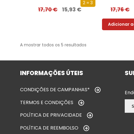
2 = 3
17,70
€
15,93
€
17,76
€
Adicionar a
A mostrar todos os 5 resultados
INFORMAÇÕES ÚTEIS
SU
CONDIÇÕES DE CAMPANHAS*
End
TERMOS E CONDIÇÕES
POLÍTICA DE PRIVACIDADE
POLÍTICA DE REEMBOLSO