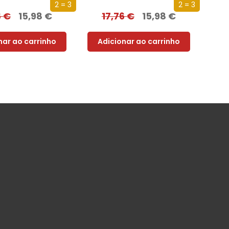
2 = 3
2 = 3
6
€
15,98
€
17,76
€
15,98
€
nar ao carrinho
Adicionar ao carrinho