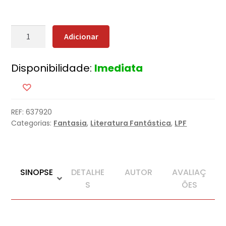
Quantidade
Adicionar
de
Bando
Disponibilidade:
Imediata
de
Corvos
REF:
637920
Categorias:
Fantasia
,
Literatura Fantástica
,
LPF
SINOPSE
DETALHE
AUTOR
AVALIAÇ
S
ÕES