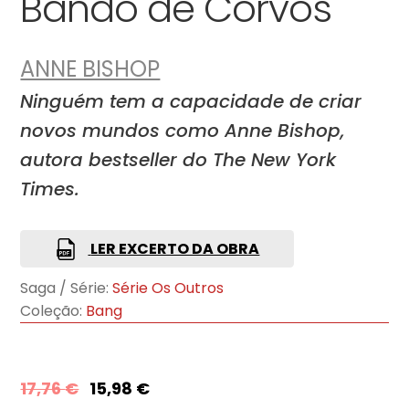
Bando de Corvos
ANNE BISHOP
Ninguém tem a capacidade de criar
novos mundos como Anne Bishop,
autora bestseller do The New York
Times.
LER EXCERTO DA OBRA
Saga / Série:
Série Os Outros
Coleção:
Bang
17,76
€
15,98
€