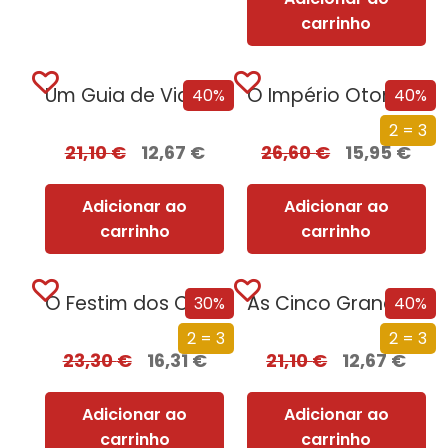
carrinho
Um Guia de Viagem Pela Idade Média
O Império Otomano e a Conquista da Europa
40%
40%
2 = 3
21,10
€
12,67
€
26,60
€
15,95
€
Adicionar ao
Adicionar ao
carrinho
carrinho
O Festim dos Corvos (Edição especial limitada)
As Cinco Grandes Revoluções da História de Portugal
30%
40%
2 = 3
2 = 3
23,30
€
16,31
€
21,10
€
12,67
€
Adicionar ao
Adicionar ao
carrinho
carrinho