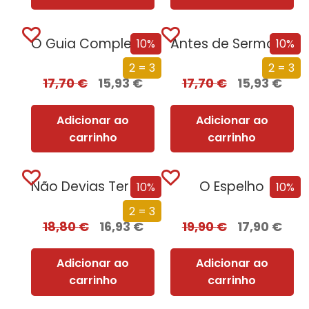
O Guia Completo sobre Absolutamente Tudo
Antes de Sermos Vossos
10%
10%
2 = 3
2 = 3
17,70
€
15,93
€
17,70
€
15,93
€
Adicionar ao
Adicionar ao
carrinho
carrinho
Não Devias Ter Vindo
O Espelho
10%
10%
2 = 3
18,80
€
16,93
€
19,90
€
17,90
€
Adicionar ao
Adicionar ao
carrinho
carrinho