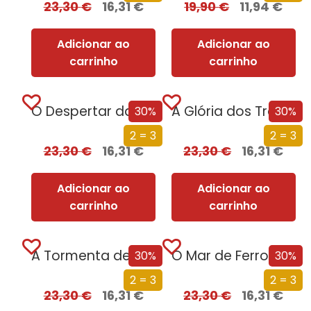
23,30
€
16,31
€
19,90
€
11,94
€
Adicionar ao
Adicionar ao
carrinho
carrinho
O Despertar da Magia (Edição especial limitada)
A Glória dos Traidores (Edição especial limitada)
30%
30%
2 = 3
2 = 3
23,30
€
16,31
€
23,30
€
16,31
€
Adicionar ao
Adicionar ao
carrinho
carrinho
A Tormenta de Espadas (Edição especial limitada)
O Mar de Ferro (Edição especial limitada)
30%
30%
2 = 3
2 = 3
23,30
€
16,31
€
23,30
€
16,31
€