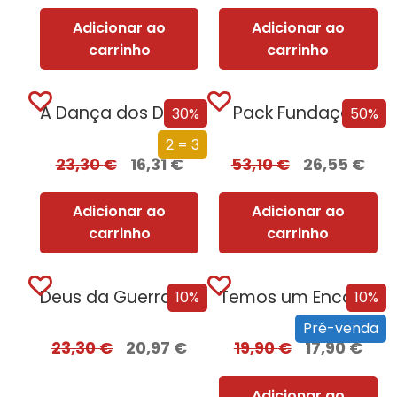
Adicionar ao
Adicionar ao
carrinho
carrinho
A Dança dos Dragões (Edição especial limitada)
Pack Fundação
30%
50%
2 = 3
23,30
€
16,31
€
53,10
€
26,55
€
Adicionar ao
Adicionar ao
carrinho
carrinho
Deus da Guerra Edição com EDGES
Temos um Encontro (Outra Vez) – Edição com EDGES
10%
10%
Pré-venda
23,30
€
20,97
€
19,90
€
17,90
€
Adicionar ao