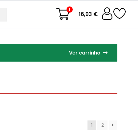
1
16,93 €
Ver carrinho
1
2