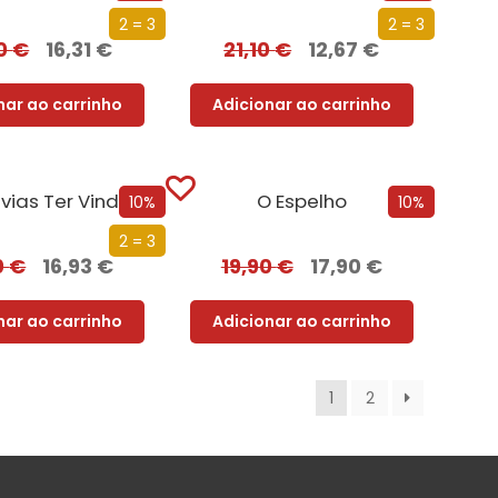
2 = 3
2 = 3
30
€
16,31
€
21,10
€
12,67
€
nar ao carrinho
Adicionar ao carrinho
vias Ter Vindo
O Espelho
10%
10%
2 = 3
0
€
16,93
€
19,90
€
17,90
€
nar ao carrinho
Adicionar ao carrinho
1
2