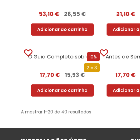
53,10
€
26,55
€
21,10
€
Adicionar ao carrinho
Adicionar a
O Guia Completo sobre Absolutamente Tudo
Antes de Se
10%
2 = 3
17,70
€
15,93
€
17,70
€
Adicionar ao carrinho
Adicionar a
A mostrar 1–20 de 40 resultados