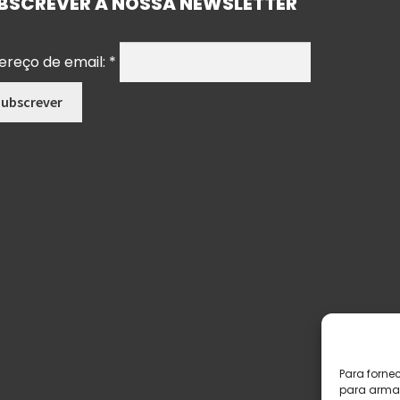
BSCREVER A NOSSA NEWSLETTER
ereço de email:
*
Para forne
para armaz