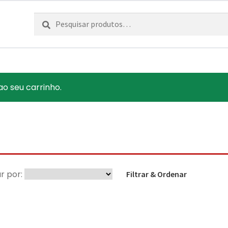
Pesquisar
Pesquisa
por:
 ao seu carrinho.
r por:
Filtrar & Ordenar