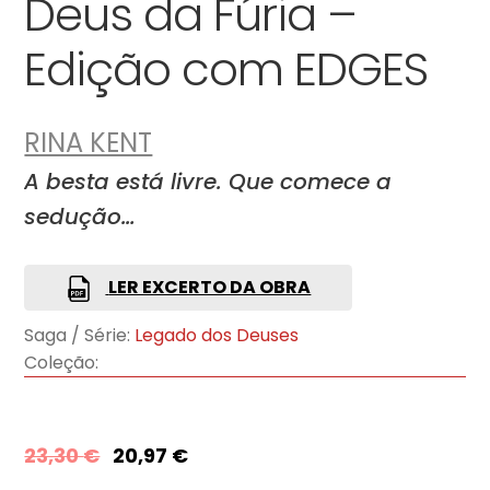
Deus da Fúria –
Edição com EDGES
RINA KENT
A besta está livre. Que comece a
sedução…
LER EXCERTO DA OBRA
Saga / Série:
Legado dos Deuses
Coleção:
23,30
€
20,97
€