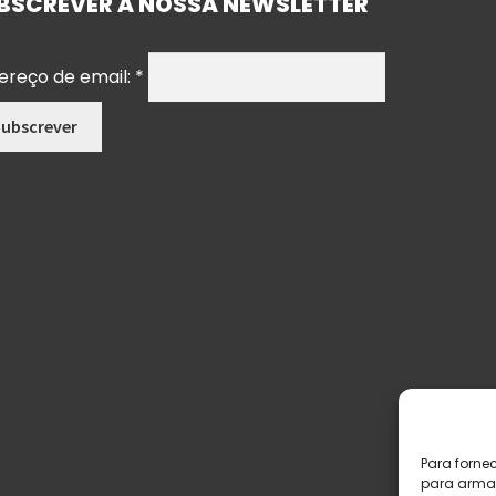
BSCREVER A NOSSA NEWSLETTER
ereço de email:
*
Para forne
para armaz