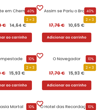
te em Chernobyl
Assim se Pariu o Brasil
40%
40%
2 = 3
2 = 3
0
€
14,64
€
17,76
€
10,65
€
nar ao carrinho
Adicionar ao carrinho
empestade
O Navegador
10%
10%
2 = 3
2 = 3
0
€
15,93
€
17,70
€
15,93
€
nar ao carrinho
Adicionar ao carrinho
asia Mortal
O Hotel das Recordações
10%
10%