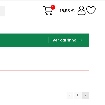
1
16,93 €
Ver carrinho
1
2