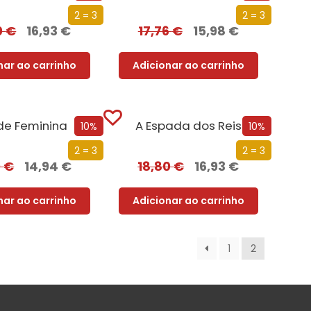
2 = 3
2 = 3
0
€
16,93
€
17,76
€
15,98
€
nar ao carrinho
Adicionar ao carrinho
de Feminina
A Espada dos Reis
10%
10%
2 = 3
2 = 3
0
€
14,94
€
18,80
€
16,93
€
nar ao carrinho
Adicionar ao carrinho
1
2