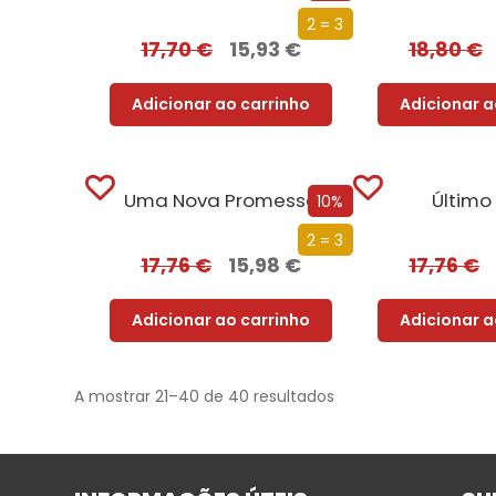
2 = 3
17,70
€
15,93
€
18,80
€
Adicionar ao carrinho
Adicionar a
Uma Nova Promessa
Último
10%
2 = 3
17,76
€
15,98
€
17,76
€
Adicionar ao carrinho
Adicionar a
A mostrar 21–40 de 40 resultados