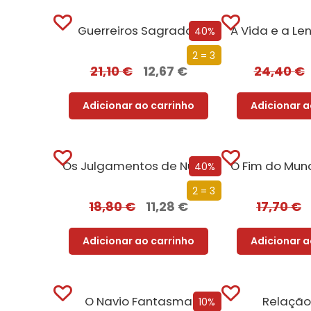
Guerreiros Sagrados
40%
2 = 3
21,10
€
12,67
€
24,40
€
Adicionar ao carrinho
Adicionar a
Os Julgamentos de Nuremberga
40%
2 = 3
18,80
€
11,28
€
17,70
€
Adicionar ao carrinho
Adicionar a
O Navio Fantasma
Relação
10%