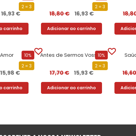
2 = 3
2 = 3
16,93
€
18,80
€
16,93
€
18,8
o carrinho
Adicionar ao carrinho
Adicio
 Amor
Antes de Sermos Vossos
Saú
10%
10%
2 = 3
2 = 3
15,98
€
17,70
€
15,93
€
16,6
o carrinho
Adicionar ao carrinho
Adicio