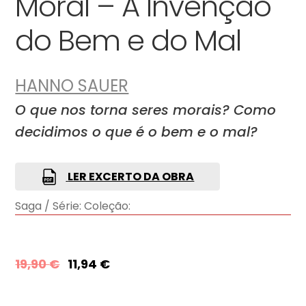
Moral – A Invenção
do Bem e do Mal
HANNO SAUER
O que nos torna seres morais? Como
decidimos o que é o bem e o mal?
LER EXCERTO DA OBRA
Saga / Série:
Coleção:
19,90
€
11,94
€