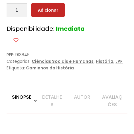
Quantidade
Adicionar
de
Moral
Disponibilidade:
Imediata
-
A
Invenção
do
REF:
913845
Bem
Categorias:
Ciências Sociais e Humanas
,
História
,
LPF
e
Etiqueta:
Caminhos da História
do
Mal
SINOPSE
DETALHE
AUTOR
AVALIAÇ
S
ÕES