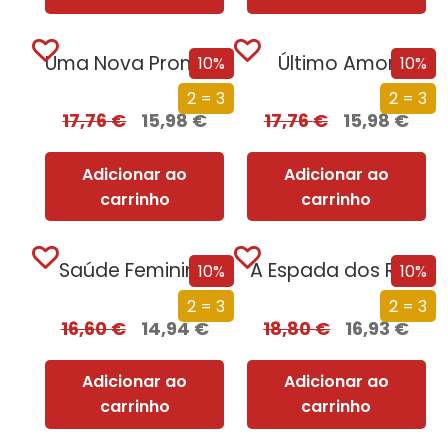
Uma Nova Promessa
Último Amor
10%
10%
2 = 3
2 = 3
17,76
€
15,98
€
17,76
€
15,98
€
Adicionar ao
Adicionar ao
carrinho
carrinho
Saúde Feminina
A Espada dos Reis
10%
10%
2 = 3
2 = 3
16,60
€
14,94
€
18,80
€
16,93
€
Adicionar ao
Adicionar ao
carrinho
carrinho