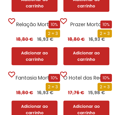
carrinho
carrinho
Relação Mortal
Prazer Mortal
10%
10%
2 = 3
2 = 3
18,80
€
16,93
€
18,80
€
16,93
€
Adicionar ao
Adicionar ao
carrinho
carrinho
Fantasia Mortal
O Hotel das Recordações
10%
10%
2 = 3
2 = 3
18,80
€
16,93
€
17,76
€
15,98
€
Adicionar ao
Adicionar ao
carrinho
carrinho