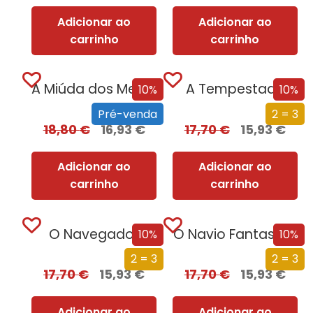
Adicionar ao
Adicionar ao
carrinho
carrinho
A Miúda dos Meus Sonhos
A Tempestade
10%
10%
Pré-venda
2 = 3
18,80
€
16,93
€
17,70
€
15,93
€
Adicionar ao
Adicionar ao
carrinho
carrinho
O Navegador
O Navio Fantasma
10%
10%
2 = 3
2 = 3
17,70
€
15,93
€
17,70
€
15,93
€
Adicionar ao
Adicionar ao