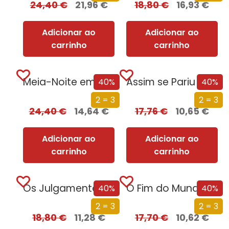
24,40
€
21,96
€
18,80
€
16,93
€
Adicionar ao
Adicionar ao
carrinho
carrinho
Meia-Noite em Chernobyl
Assim se Pariu o Brasil
40%
40%
2 = 3
2 = 3
24,40
€
14,64
€
17,76
€
10,65
€
Adicionar ao
Adicionar ao
carrinho
carrinho
Os Julgamentos de Nuremberga
O Fim do Mundo em Cuecas
40%
40%
2 = 3
2 = 3
18,80
€
11,28
€
17,70
€
10,62
€