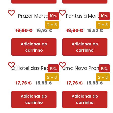
Prazer Mortal
Fantasia Mortal
10%
10%
2 = 3
2 = 3
18,80
€
16,93
€
18,80
€
16,93
€
Adicionar ao
Adicionar ao
carrinho
carrinho
O Hotel das Recordações
Uma Nova Promessa
10%
10%
2 = 3
2 = 3
17,76
€
15,98
€
17,76
€
15,98
€
Adicionar ao
Adicionar ao
carrinho
carrinho