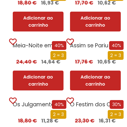
18,80
€
16,93
€
17,70
€
10,62
€
Adicionar ao
Adicionar ao
carrinho
carrinho
Meia-Noite em Chernobyl
Assim se Pariu o Brasil
40%
40%
2 = 3
2 = 3
24,40
€
14,64
€
17,76
€
10,65
€
Adicionar ao
Adicionar ao
carrinho
carrinho
Os Julgamentos de Nuremberga
O Festim dos Corvos (Edição especial limitada)
40%
30%
2 = 3
2 = 3
18,80
€
11,28
€
23,30
€
16,31
€