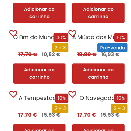
Adicionar ao
Adicionar ao
carrinho
carrinho
O Fim do Mundo em Cuecas
A Miúda dos Meus Sonhos
40%
10%
2 = 3
Pré-venda
17,70
€
10,62
€
18,80
€
16,93
€
Adicionar ao
Adicionar ao
carrinho
carrinho
A Tempestade
O Navegador
10%
10%
2 = 3
2 = 3
17,70
€
15,93
€
17,70
€
15,93
€
Adicionar ao
Adicionar ao