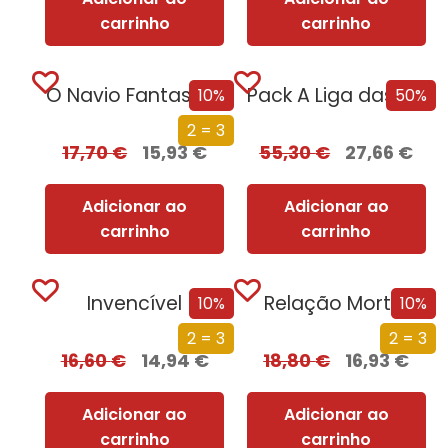
carrinho
carrinho
O Navio Fantasma
Pack A Liga das Mulheres Extraordinárias
10%
50%
2 = 3
17,70
€
15,93
€
55,30
€
27,66
€
Adicionar ao
Adicionar ao
carrinho
carrinho
Invencível
Relação Mortal
10%
10%
2 = 3
2 = 3
16,60
€
14,94
€
18,80
€
16,93
€
Adicionar ao
Adicionar ao
carrinho
carrinho