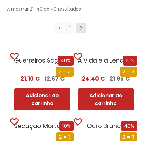
A mostrar 21–40 de 40 resultados
1
2
Guerreiros Sagrados
A Vida e a Lenda do Sultão Saladino
40%
10%
2 = 3
2 = 3
21,10
€
12,67
€
24,40
€
21,96
€
Adicionar ao
Adicionar ao
carrinho
carrinho
Sedução Mortal (Nova Edição)
Ouro Branco
10%
40%
2 = 3
2 = 3