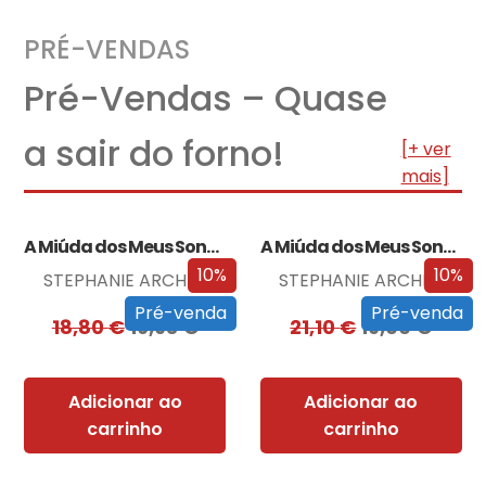
PRÉ-VENDAS
Pré-Vendas – Quase
a sair do forno!
[+ ver
mais]
A Miúda dos Meus Sonhos
A Miúda dos Meus Sonhos – Edição…
10%
10%
STEPHANIE ARCHER
STEPHANIE ARCHER
Pré-venda
Pré-venda
18,80
€
16,93
€
21,10
€
19,00
€
Adicionar ao
Adicionar ao
carrinho
carrinho