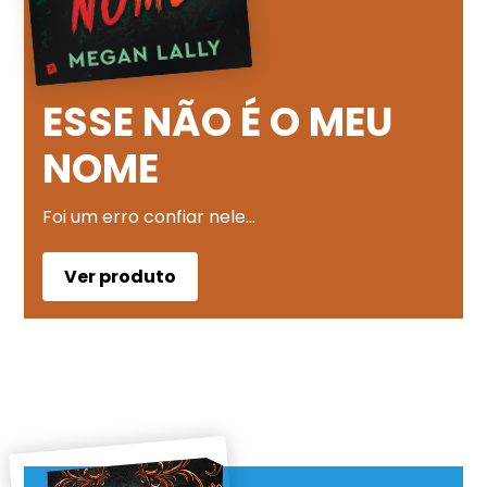
ESSE NÃO É O MEU
NOME
Foi um erro confiar nele…
Ver produto