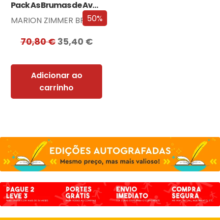
Pack As Brumas de Avalon
50%
MARION ZIMMER BRADLEY
70,80
€
35,40
€
Adicionar ao
carrinho