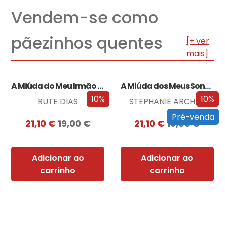
Vendem-se como
pãezinhos quentes
[+ ver
mais]
A Miúda do Meu Irmão – Edição…
A Miúda dos Meus Sonhos – Edição…
10%
10%
RUTE DIAS
STEPHANIE ARCHER
Pré-venda
21,10
€
19,00
€
21,10
€
19,00
€
Adicionar ao
Adicionar ao
carrinho
carrinho