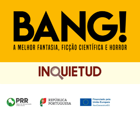
Homepage das Edições Saída de Emergência, Edições
Chá das Cinco e Chancela Desassossego.