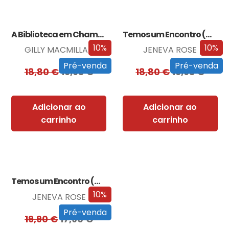
A Biblioteca em Chamas
Temos um Encontro (Outra Vez)
10%
10%
GILLY MACMILLAN
JENEVA ROSE
Pré-venda
Pré-venda
18,80
€
16,93
€
18,80
€
16,93
€
Adicionar ao
Adicionar ao
carrinho
carrinho
Temos um Encontro (Outra Vez) – Edição…
10%
JENEVA ROSE
Pré-venda
19,90
€
17,90
€