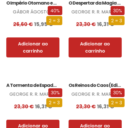
O Império Otomano e a Conquista da…
O Despertar da Magia (Edição especial limitada)
40%
30%
GÁBOR ÁGOSTON
GEORGE R. R. MARTIN
2 = 3
2 = 3
26,60
€
15,95
€
23,30
€
16,31
€
Adicionar ao
Adicionar ao
carrinho
carrinho
A Tormenta de Espadas (Edição especial limitada)
Os Reinos do Caos (Edição especial limitada)
30%
30%
GEORGE R. R. MARTIN
GEORGE R. R. MARTIN
2 = 3
2 = 3
23,30
€
16,31
€
23,30
€
16,31
€
Adicionar ao
Adicionar ao