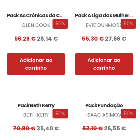
Pack As Crónicas da Companhia Negra
Pack A Liga das Mulheres Extraordinárias
50%
50%
GLEN COOK
EVIE DUNMORE
56,29
€
28,14
€
55,30
€
27,66
€
Adicionar ao
Adicionar ao
carrinho
carrinho
Pack Beth Kerry
Pack Fundação
50%
50%
BETH KERY
ISAAC ASIMOV
70,80
€
35,40
€
53,10
€
26,55
€