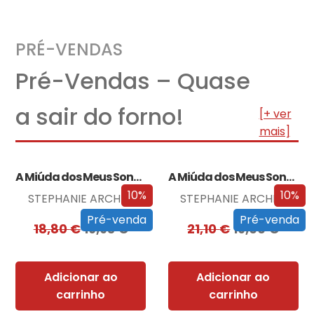
PRÉ-VENDAS
Pré-Vendas – Quase
a sair do forno!
[+ ver
mais]
A Miúda dos Meus Sonhos
A Miúda dos Meus Sonhos – Edição…
10%
10%
STEPHANIE ARCHER
STEPHANIE ARCHER
Pré-venda
Pré-venda
18,80
€
16,93
€
21,10
€
19,00
€
Adicionar ao
Adicionar ao
carrinho
carrinho