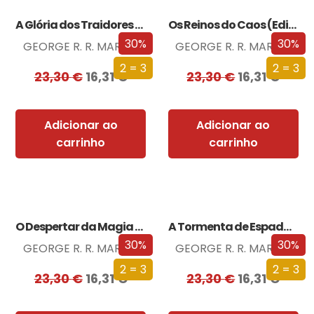
A Glória dos Traidores (Edição especial limitada)
Os Reinos do Caos (Edição especial limitada)
30%
30%
GEORGE R. R. MARTIN
GEORGE R. R. MARTIN
2 = 3
2 = 3
23,30
€
16,31
€
23,30
€
16,31
€
Adicionar ao
Adicionar ao
carrinho
carrinho
O Despertar da Magia (Edição especial limitada)
A Tormenta de Espadas (Edição especial limitada)
30%
30%
GEORGE R. R. MARTIN
GEORGE R. R. MARTIN
2 = 3
2 = 3
23,30
€
16,31
€
23,30
€
16,31
€