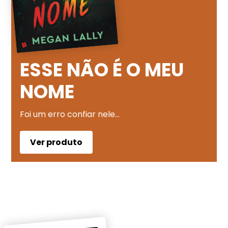
ESSE NÃO É O MEU
NOME
Foi um erro confiar nele…
Ver produto