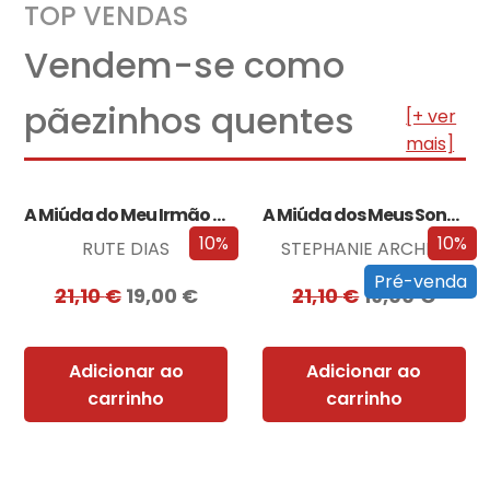
TOP VENDAS
Vendem-se como
pãezinhos quentes
[+ ver
mais]
A Miúda do Meu Irmão – Edição…
A Miúda dos Meus Sonhos – Edição…
10%
10%
RUTE DIAS
STEPHANIE ARCHER
Pré-venda
21,10
€
19,00
€
21,10
€
19,00
€
Adicionar ao
Adicionar ao
carrinho
carrinho