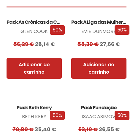
Pack As Crónicas da Companhia Negra
Pack A Liga das Mulheres Extraordinárias
50%
50%
GLEN COOK
EVIE DUNMORE
56,29
€
28,14
€
55,30
€
27,66
€
Adicionar ao
Adicionar ao
carrinho
carrinho
Pack Beth Kerry
Pack Fundação
50%
50%
BETH KERY
ISAAC ASIMOV
70,80
€
35,40
€
53,10
€
26,55
€