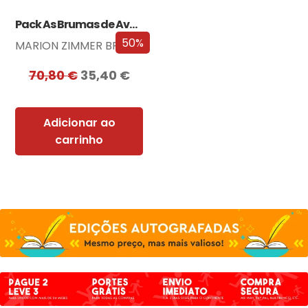
Pack As Brumas de Avalon
50%
MARION ZIMMER BRADLEY
70,80
€
35,40
€
Adicionar ao
carrinho