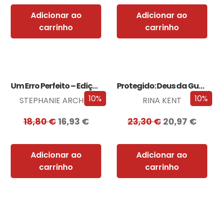
Adicionar ao
Adicionar ao
carrinho
carrinho
Um Erro Perfeito – Edição com EDGES
Protegido: Deus da Guerra Edição com EDGES
10%
10%
STEPHANIE ARCHER
RINA KENT
18,80
€
16,93
€
23,30
€
20,97
€
Adicionar ao
Adicionar ao
carrinho
carrinho