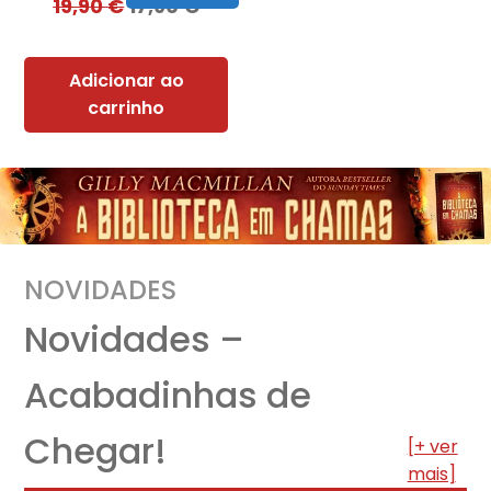
19,90
€
17,90
€
Adicionar ao
carrinho
NOVIDADES
Novidades –
Acabadinhas de
Chegar!
[+ ver
mais]