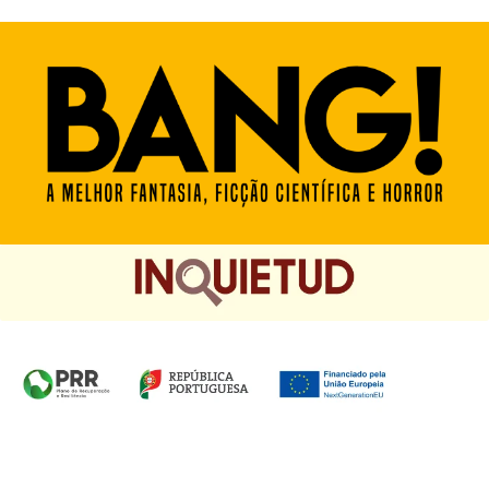
Homepage das Edições Saída de Emergência, Edições
Chá das Cinco e Chancela Desassossego.