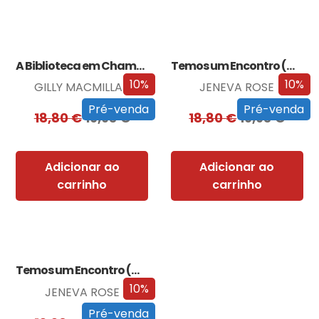
A Biblioteca em Chamas
Temos um Encontro (Outra Vez)
10%
10%
GILLY MACMILLAN
JENEVA ROSE
Pré-venda
Pré-venda
18,80
€
16,93
€
18,80
€
16,93
€
Adicionar ao
Adicionar ao
carrinho
carrinho
Temos um Encontro (Outra Vez) – Edição…
10%
JENEVA ROSE
Pré-venda