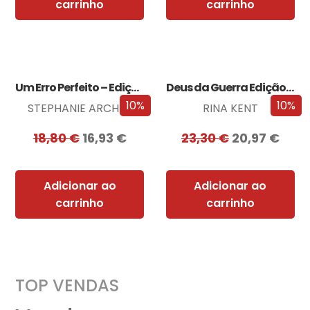
carrinho
carrinho
Um Erro Perfeito – Edição com EDGES
Deus da Guerra Edição com EDGES
10%
10%
STEPHANIE ARCHER
RINA KENT
18,80
€
16,93
€
23,30
€
20,97
€
Adicionar ao
Adicionar ao
carrinho
carrinho
TOP VENDAS