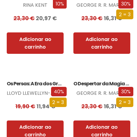
10%
30%
RINA KENT
GEORGE R. R. MARTIN
2 = 3
23,30
€
20,97
€
23,30
€
16,31
€
Adicionar ao
Adicionar ao
carrinho
carrinho
Os Persas: A Era dos Grandes Reis
O Despertar da Magia (Edição especial limitada)
40%
30%
LLOYD LLEWELLYN-JONES
GEORGE R. R. MARTIN
2 = 3
2 = 3
19,90
€
11,94
€
23,30
€
16,31
€
Adicionar ao
Adicionar ao
carrinho
carrinho