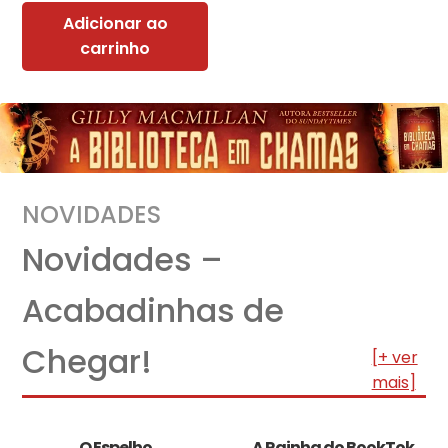
Adicionar ao
carrinho
NOVIDADES
Novidades –
Acabadinhas de
Chegar!
[+ ver
mais]
O Espelho
A Rainha do BookTok