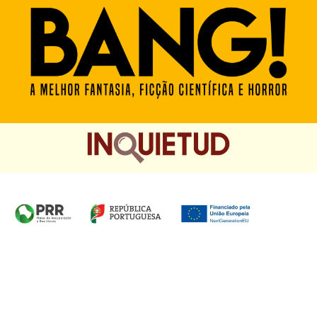
Homepage das Edições Saída de Emergência, Edições
Chá das Cinco e Chancela Desassossego.