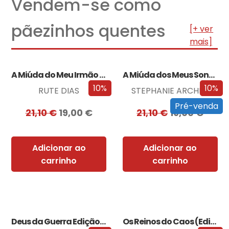
Vendem-se como
pãezinhos quentes
[+ ver
mais]
A Miúda do Meu Irmão – Edição…
A Miúda dos Meus Sonhos – Edição…
10%
10%
RUTE DIAS
STEPHANIE ARCHER
Pré-venda
21,10
€
19,00
€
21,10
€
19,00
€
Adicionar ao
Adicionar ao
carrinho
carrinho
Deus da Guerra Edição com EDGES
Os Reinos do Caos (Edição especial limitada)