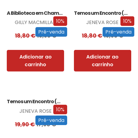
A Biblioteca em Chamas
Temos um Encontro (Outra Vez)
10%
10%
GILLY MACMILLAN
JENEVA ROSE
Pré-venda
Pré-venda
18,80
€
16,93
€
18,80
€
16,93
€
Adicionar ao
Adicionar ao
carrinho
carrinho
Temos um Encontro (Outra Vez) – Edição…
10%
JENEVA ROSE
Pré-venda
19,90
€
17,90
€