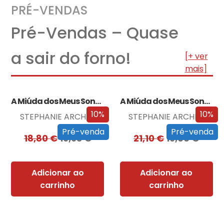
PRÉ-VENDAS
Pré-Vendas – Quase
a sair do forno!
[+ ver
mais]
A Miúda dos Meus Sonhos
A Miúda dos Meus Sonhos – Edição…
10%
10%
STEPHANIE ARCHER
STEPHANIE ARCHER
Pré-venda
Pré-venda
18,80
€
16,93
€
21,10
€
19,00
€
Adicionar ao
Adicionar ao
carrinho
carrinho