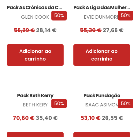
Pack As Crónicas da Companhia Negra
Pack A Liga das Mulheres Extraordinárias
50%
50%
GLEN COOK
EVIE DUNMORE
56,29
€
28,14
€
55,30
€
27,66
€
Adicionar ao
Adicionar ao
carrinho
carrinho
Pack Beth Kerry
Pack Fundação
50%
50%
BETH KERY
ISAAC ASIMOV
70,80
€
35,40
€
53,10
€
26,55
€