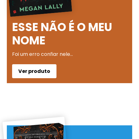
ESSE NÃO É O MEU
NOME
Foi um erro confiar nele…
Ver produto