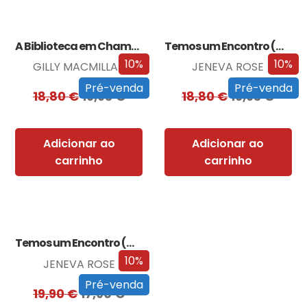
A Biblioteca em Chamas
Temos um Encontro (Outra Vez)
10%
10%
GILLY MACMILLAN
JENEVA ROSE
Pré-venda
Pré-venda
18,80
€
16,93
€
18,80
€
16,93
€
Adicionar ao
Adicionar ao
carrinho
carrinho
Temos um Encontro (Outra Vez) – Edição…
10%
JENEVA ROSE
Pré-venda
19,90
€
17,90
€