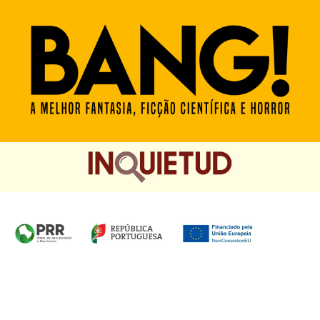
Homepage das Edições Saída de Emergência, Edições
Chá das Cinco e Chancela Desassossego.