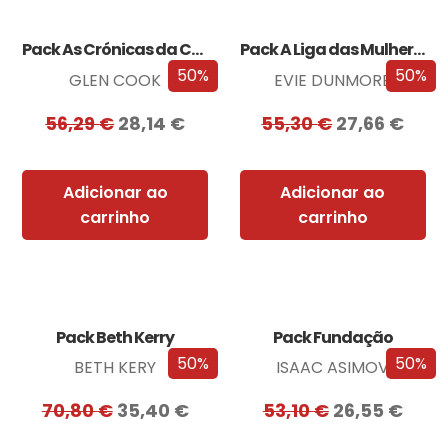
Pack As Crónicas da Companhia Negra
Pack A Liga das Mulheres Extraordinárias
50%
50%
GLEN COOK
EVIE DUNMORE
56,29
€
28,14
€
55,30
€
27,66
€
Adicionar ao
Adicionar ao
carrinho
carrinho
Pack Beth Kerry
Pack Fundação
50%
50%
BETH KERY
ISAAC ASIMOV
70,80
€
35,40
€
53,10
€
26,55
€