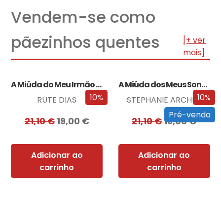
Vendem-se como
pãezinhos quentes
[+ ver
mais]
A Miúda do Meu Irmão – Edição…
A Miúda dos Meus Sonhos – Edição…
10%
10%
RUTE DIAS
STEPHANIE ARCHER
Pré-venda
21,10
€
19,00
€
21,10
€
19,00
€
Adicionar ao
Adicionar ao
carrinho
carrinho