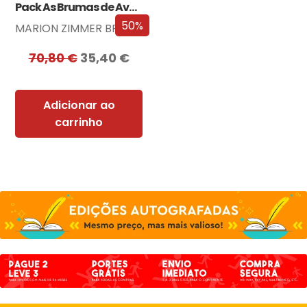
Pack As Brumas de Avalon
50%
MARION ZIMMER BRADLEY
70,80
€
35,40
€
Adicionar ao
carrinho