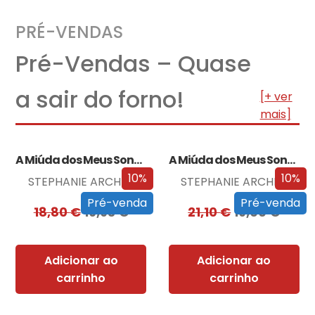
PRÉ-VENDAS
Pré-Vendas – Quase
a sair do forno!
[+ ver
mais]
A Miúda dos Meus Sonhos
A Miúda dos Meus Sonhos – Edição…
10%
10%
STEPHANIE ARCHER
STEPHANIE ARCHER
Pré-venda
Pré-venda
18,80
€
16,93
€
21,10
€
19,00
€
Adicionar ao
Adicionar ao
carrinho
carrinho