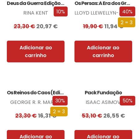
Deus da Guerra Edição com EDGES
Os Persas: A Era dos Grandes Reis
10%
40%
RINA KENT
LLOYD LLEWELLYN-JONES
2 = 3
23,30
€
20,97
€
19,90
€
11,94
€
Adicionar ao
Adicionar ao
carrinho
carrinho
Os Reinos do Caos (Edição especial limitada)
Pack Fundação
30%
50%
GEORGE R. R. MARTIN
ISAAC ASIMOV
2 = 3
23,30
€
16,31
€
53,10
€
26,55
€
Adicionar ao
Adicionar ao