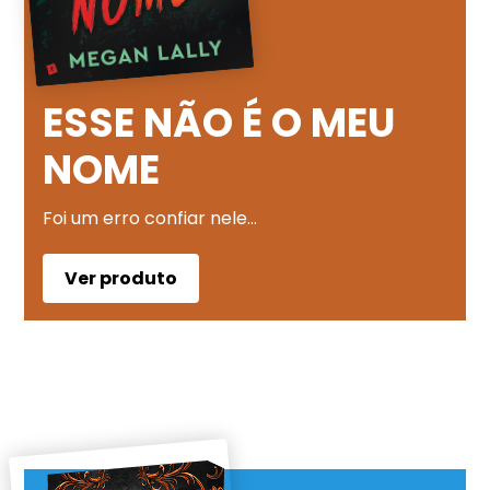
ESSE NÃO É O MEU
NOME
Foi um erro confiar nele…
Ver produto