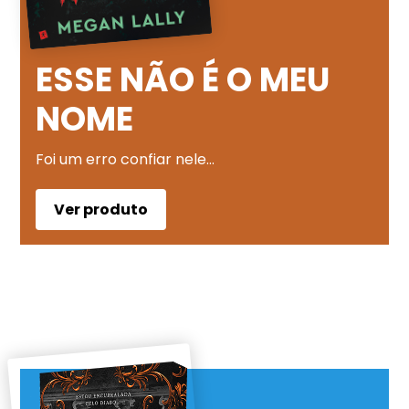
ESSE NÃO É O MEU
NOME
Foi um erro confiar nele…
Ver produto