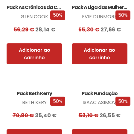
Pack As Crónicas da Companhia Negra
Pack A Liga das Mulheres Extraordinárias
50%
50%
GLEN COOK
EVIE DUNMORE
56,29
€
28,14
€
55,30
€
27,66
€
Adicionar ao
Adicionar ao
carrinho
carrinho
Pack Beth Kerry
Pack Fundação
50%
50%
BETH KERY
ISAAC ASIMOV
70,80
€
35,40
€
53,10
€
26,55
€