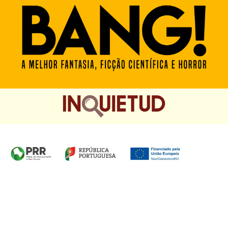
Homepage das Edições Saída de Emergência, Edições
Chá das Cinco e Chancela Desassossego.