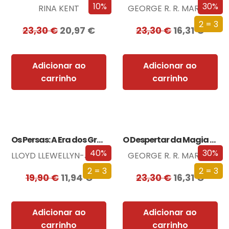
10%
30%
RINA KENT
GEORGE R. R. MARTIN
2 = 3
23,30
€
20,97
€
23,30
€
16,31
€
Adicionar ao
Adicionar ao
carrinho
carrinho
Os Persas: A Era dos Grandes Reis
O Despertar da Magia (Edição especial limitada)
40%
30%
LLOYD LLEWELLYN-JONES
GEORGE R. R. MARTIN
2 = 3
2 = 3
19,90
€
11,94
€
23,30
€
16,31
€
Adicionar ao
Adicionar ao
carrinho
carrinho