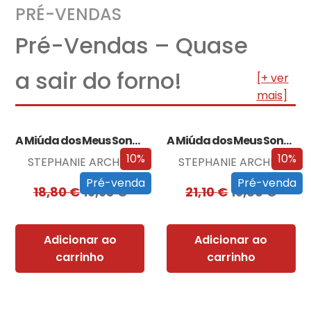
PRÉ-VENDAS
Pré-Vendas – Quase
a sair do forno!
[+ ver
mais]
A Miúda dos Meus Sonhos
A Miúda dos Meus Sonhos – Edição…
10%
10%
STEPHANIE ARCHER
STEPHANIE ARCHER
Pré-venda
Pré-venda
18,80
€
16,93
€
21,10
€
19,00
€
Adicionar ao
Adicionar ao
carrinho
carrinho