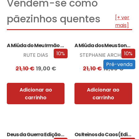
Vendem-se como
pãezinhos quentes
[+ ver
mais]
A Miúda do Meu Irmão – Edição…
A Miúda dos Meus Sonhos – Edição…
10%
10%
RUTE DIAS
STEPHANIE ARCHER
Pré-venda
21,10
€
19,00
€
21,10
€
19,00
€
Adicionar ao
Adicionar ao
carrinho
carrinho
Deus da Guerra Edição com EDGES
Os Reinos do Caos (Edição especial limitada)