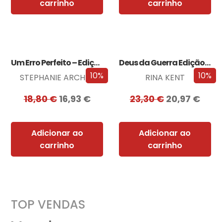
carrinho
carrinho
Um Erro Perfeito – Edição com EDGES
Deus da Guerra Edição com EDGES
10%
10%
STEPHANIE ARCHER
RINA KENT
18,80
€
16,93
€
23,30
€
20,97
€
Adicionar ao
Adicionar ao
carrinho
carrinho
TOP VENDAS