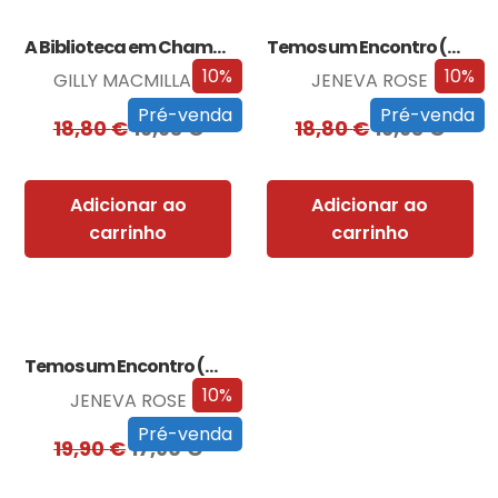
A Biblioteca em Chamas
Temos um Encontro (Outra Vez)
10%
10%
GILLY MACMILLAN
JENEVA ROSE
Pré-venda
Pré-venda
18,80
€
16,93
€
18,80
€
16,93
€
Adicionar ao
Adicionar ao
carrinho
carrinho
Temos um Encontro (Outra Vez) – Edição…
10%
JENEVA ROSE
Pré-venda
19,90
€
17,90
€