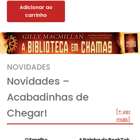
Adicionar ao
carrinho
NOVIDADES
Novidades –
Acabadinhas de
Chegar!
[+ ver
mais]
O Espelho
A Rainha do BookTok