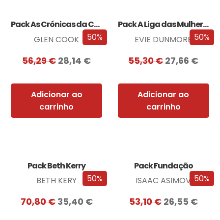
Pack As Crónicas da Companhia Negra
Pack A Liga das Mulheres Extraordinárias
50%
50%
GLEN COOK
EVIE DUNMORE
56,29
€
28,14
€
55,30
€
27,66
€
Adicionar ao
Adicionar ao
carrinho
carrinho
Pack Beth Kerry
Pack Fundação
50%
50%
BETH KERY
ISAAC ASIMOV
70,80
€
35,40
€
53,10
€
26,55
€