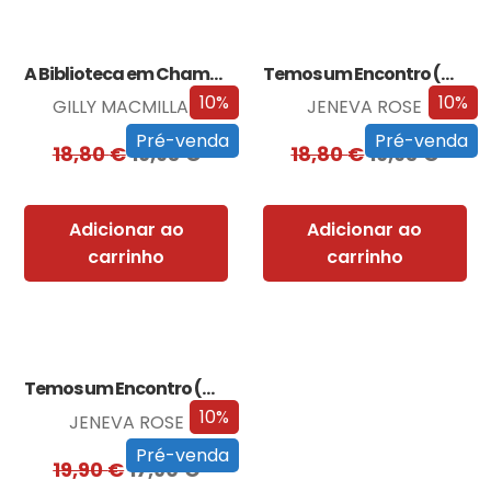
A Biblioteca em Chamas
Temos um Encontro (Outra Vez)
10%
10%
GILLY MACMILLAN
JENEVA ROSE
Pré-venda
Pré-venda
18,80
€
16,93
€
18,80
€
16,93
€
Adicionar ao
Adicionar ao
carrinho
carrinho
Temos um Encontro (Outra Vez) – Edição…
10%
JENEVA ROSE
Pré-venda
19,90
€
17,90
€