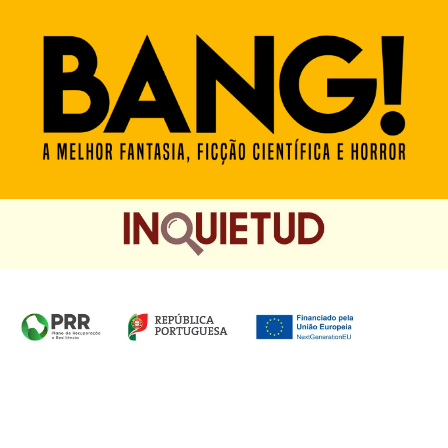
Homepage das Edições Saída de Emergência, Edições
Chá das Cinco e Chancela Desassossego.