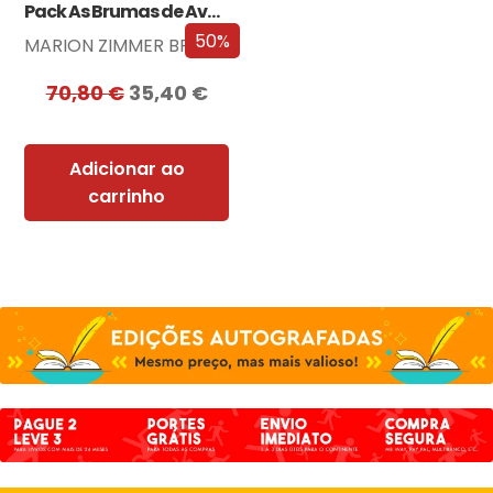
Pack As Brumas de Avalon
50%
MARION ZIMMER BRADLEY
70,80
€
35,40
€
Adicionar ao
carrinho