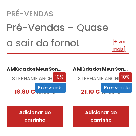
PRÉ-VENDAS
Pré-Vendas – Quase
a sair do forno!
[+ ver
mais]
A Miúda dos Meus Sonhos
A Miúda dos Meus Sonhos – Edição…
10%
10%
STEPHANIE ARCHER
STEPHANIE ARCHER
Pré-venda
Pré-venda
18,80
€
16,93
€
21,10
€
19,00
€
Adicionar ao
Adicionar ao
carrinho
carrinho