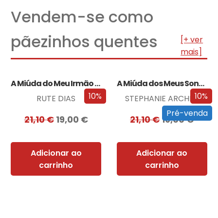
Vendem-se como
pãezinhos quentes
[+ ver
mais]
A Miúda do Meu Irmão – Edição…
A Miúda dos Meus Sonhos – Edição…
10%
10%
RUTE DIAS
STEPHANIE ARCHER
Pré-venda
21,10
€
19,00
€
21,10
€
19,00
€
Adicionar ao
Adicionar ao
carrinho
carrinho