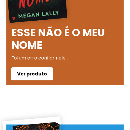
ESSE NÃO É O MEU
NOME
Foi um erro confiar nele…
Ver produto