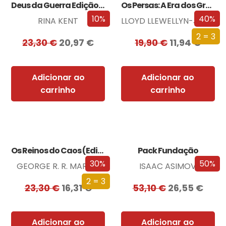
Deus da Guerra Edição com EDGES
Os Persas: A Era dos Grandes Reis
10%
40%
RINA KENT
LLOYD LLEWELLYN-JONES
2 = 3
23,30
€
20,97
€
19,90
€
11,94
€
Adicionar ao
Adicionar ao
carrinho
carrinho
Os Reinos do Caos (Edição especial limitada)
Pack Fundação
30%
50%
GEORGE R. R. MARTIN
ISAAC ASIMOV
2 = 3
23,30
€
16,31
€
53,10
€
26,55
€
Adicionar ao
Adicionar ao